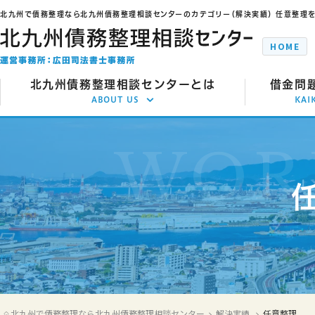
北九州で債務整理なら北九州債務整理相談センターのカテゴリー（解決実績） 任意整理
HOME
北九州債務整理相談センターとは
借金問
ABOUT US
KAI
借金解決で選ばれる理由
任
代表からのメッセージ
自
事務所のご案内
個
交通アクセス
特
ご推薦者の言葉
時
よくあるご質問
過払い
北九州で債務整理なら北九州債務整理相談センター
解決実績
任意整理