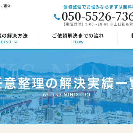
をご紹介
債務整理でお悩みならまずは無料
050-5526-73
【電話受付】9:00～18:00 ※土日祝も
題の解決方法
ご依頼解決までの流れ
KETSU
FLOW
意整理
任
己破産
自
任意整理の解決実績一
人再生
個
WORKS NINISEIRI
定調停
特
効援用
時
金返還請求
過払い