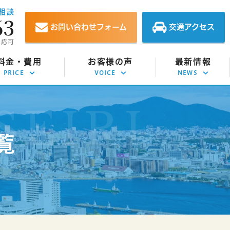
相談
63
お問い合わせフォーム
交通アクセス
対応可
料金・費用
お客様の声
最新情報
PRICE
VOICE
NEWS
意整理の費用
お客様の声
お知らせ
己破産の費用
相談事例
イベント情報
覧
人再生の費用
解決実績
スタッフブログ
定調停の費用
債務整理コラム
効援用の費用
金返還請求の費用