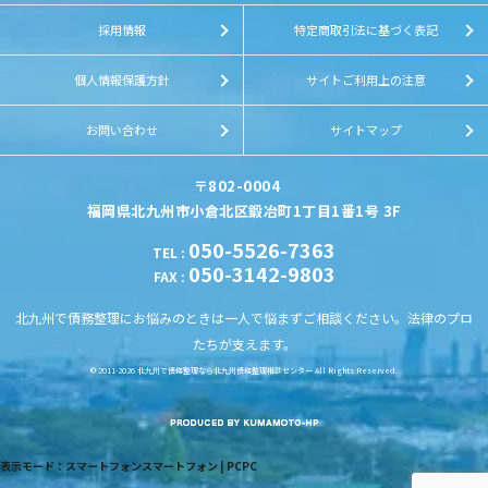
採用情報
特定商取引法に基づく表記
個人情報保護方針
サイトご利用上の注意
お問い合わせ
サイトマップ
〒802-0004
福岡県北九州市小倉北区鍛冶町1丁目1番1号 3F
050-5526-7363
TEL
:
050-3142-9803
FAX
:
北九州で債務整理にお悩みのときは一人で悩まずご相談ください。法律のプロ
たちが支えます。
© 2011-2026
北九州で債務整理なら北九州債務整理相談センター
All Rights Reserved.
表示モード：
スマートフォン
スマートフォン
|
PC
PC