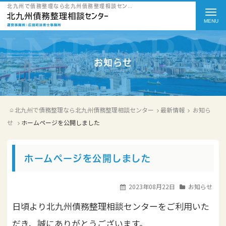
t
北九州で債務整理なら北九州債務整理相談センターのホームページを公開しましたをご紹介
o
g
g
お知らせ
l
e
北九州で債務整理なら北九州債務整理相談センター
最新情報
お知ら
n
せ
ホームページを公開しました
a
v
ホームページを公開しました
i
g
2023年08月22日
お知らせ
a
日頃より北九州債務整理相談センターをご利用いた
t
だき、誠にありがとうございます。