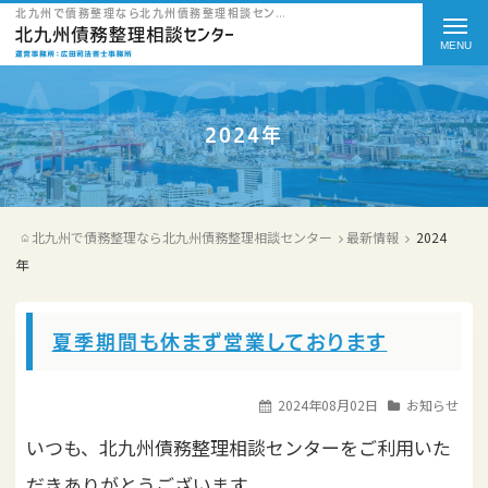
t
北九州で債務整理なら北九州債務整理相談センターのをご紹介
o
g
g
2024年
l
e
北九州で債務整理なら北九州債務整理相談センター
最新情報
2024
n
年
a
v
夏季期間も休まず営業しております
i
g
2024年08月02日
お知らせ
a
いつも、北九州債務整理相談センターをご利用いた
t
だきありがとうございます。