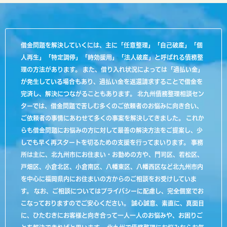
借金問題を解決していくには、主に「任意整理」「自己破産」「個
人再生」「特定調停」「時効援用」「法人破産」と呼ばれる債務整
理の方法があります。 また、借り入れ状況によっては「過払い金」
が発生している場合もあり、過払い金を返還請求することで借金を
完済し、解決につながることもあります。 北九州債務整理相談セン
ターでは、借金問題で苦しむ多くのご依頼者のお悩みに向き合い、
ご依頼者の事情にあわせて多くの事案を解決してきました。 これか
らも借金問題にお悩みの方に対して最善の解決方法をご提案し、少
しでも早く再スタートを切るための支援を行ってまいります。 事務
所は主に、北九州市にお住まい・お勤めの方や、門司区、若松区、
戸畑区、小倉北区、小倉南区、八幡東区、八幡西区など北九州市内
を中心に福岡県内にお住まいの方からのご相談をお受けしていま
す。 なお、ご相談についてはプライバシーに配慮し、完全個室でお
こなっておりますのでご安心ください。 誠心誠意、素直に、真面目
に、ひたむきにお客様と向き合って一人一人のお悩みや、お困りご