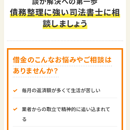
談が解決への第一歩
i
債務整理に強い司法書士に相
o
談しましょう
n
借金のこんなお悩みやご相談は
ありませんか？
毎月の返済額が多くて生活が苦しい
業者からの取立で精神的に追い込まれて
る