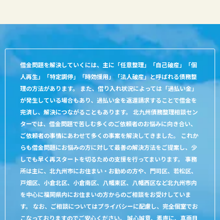
借金問題を解決していくには、主に「任意整理」「自己破産」「個
人再生」「特定調停」「時効援用」「法人破産」と呼ばれる債務整
理の方法があります。 また、借り入れ状況によっては「過払い金」
が発生している場合もあり、過払い金を返還請求することで借金を
完済し、解決につながることもあります。 北九州債務整理相談セン
ターでは、借金問題で苦しむ多くのご依頼者のお悩みに向き合い、
ご依頼者の事情にあわせて多くの事案を解決してきました。 これか
らも借金問題にお悩みの方に対して最善の解決方法をご提案し、少
しでも早く再スタートを切るための支援を行ってまいります。 事務
所は主に、北九州市にお住まい・お勤めの方や、門司区、若松区、
戸畑区、小倉北区、小倉南区、八幡東区、八幡西区など北九州市内
を中心に福岡県内にお住まいの方からのご相談をお受けしていま
す。 なお、ご相談についてはプライバシーに配慮し、完全個室でお
こなっておりますのでご安心ください。 誠心誠意、素直に、真面目