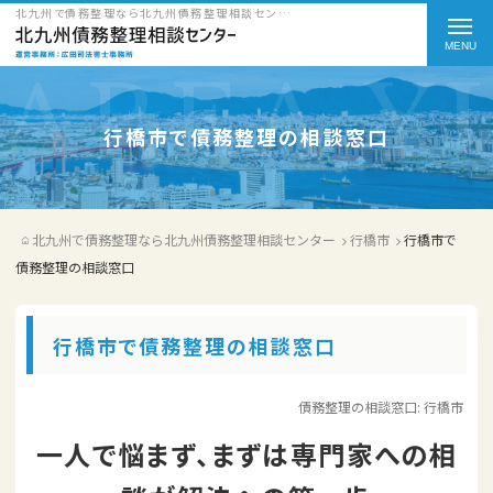
北九州で債務整理なら北九州債務整理相談センターの行橋市で債務整理の相談窓口をご紹介
t
o
g
g
行橋市で債務整理の相談窓口
l
e
北九州で債務整理なら北九州債務整理相談センター
行橋市
行橋市で
n
債務整理の相談窓口
a
v
行橋市で債務整理の相談窓口
i
g
債務整理の相談窓口:
行橋市
a
一人で悩まず、まずは専門家への相
t