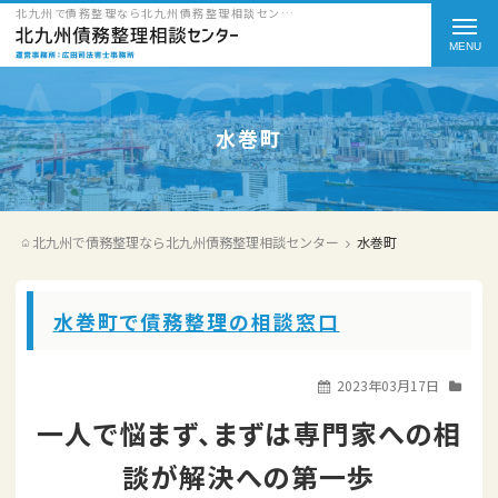
北九州で債務整理なら北九州債務整理相談センターのカテゴリー（対応エリア） 水巻町をご紹介
t
o
g
g
水巻町
l
e
北九州で債務整理なら北九州債務整理相談センター
水巻町
n
a
水巻町で債務整理の相談窓口
v
i
2023年03月17日
g
一人で悩まず、まずは専門家への相
a
談が解決への第一歩
t