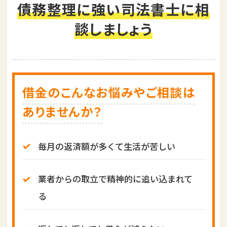
債務整理に強い司法書士に相
i
o
談しましょう
n
借金のこんなお悩みやご相談は
ありませんか？
毎月の返済額が多くて生活が苦しい
業者からの取立で精神的に追い込まれて
る