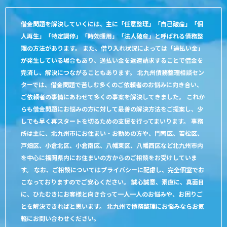
借金問題を解決していくには、主に「任意整理」「自己破産」「個
人再生」「特定調停」「時効援用」「法人破産」と呼ばれる債務整
理の方法があります。 また、借り入れ状況によっては「過払い金」
が発生している場合もあり、過払い金を返還請求することで借金を
完済し、解決につながることもあります。 北九州債務整理相談セン
ターでは、借金問題で苦しむ多くのご依頼者のお悩みに向き合い、
ご依頼者の事情にあわせて多くの事案を解決してきました。 これか
らも借金問題にお悩みの方に対して最善の解決方法をご提案し、少
しでも早く再スタートを切るための支援を行ってまいります。 事務
所は主に、北九州市にお住まい・お勤めの方や、門司区、若松区、
戸畑区、小倉北区、小倉南区、八幡東区、八幡西区など北九州市内
を中心に福岡県内にお住まいの方からのご相談をお受けしていま
す。 なお、ご相談についてはプライバシーに配慮し、完全個室でお
こなっておりますのでご安心ください。 誠心誠意、素直に、真面目
に、ひたむきにお客様と向き合って一人一人のお悩みや、お困りご
とを解決できればと思います。 北九州で債務整理にお悩みならお気
軽にお問い合わせください。