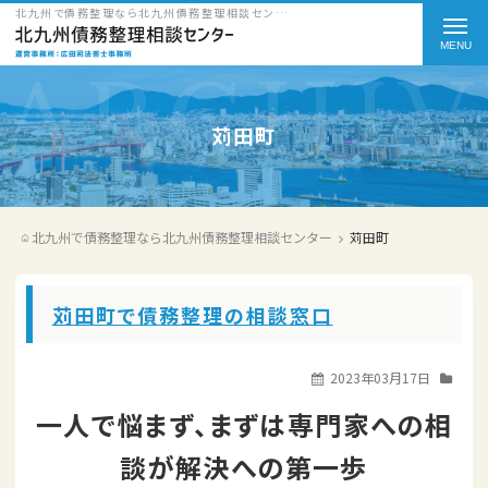
北九州で債務整理なら北九州債務整理相談センターのカテゴリー（対応エリア） 苅田町をご紹介
t
o
g
g
苅田町
l
e
北九州で債務整理なら北九州債務整理相談センター
苅田町
n
a
苅田町で債務整理の相談窓口
v
i
2023年03月17日
g
一人で悩まず、まずは専門家への相
a
談が解決への第一歩
t