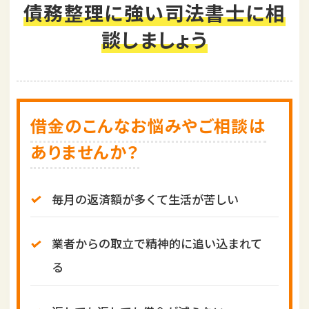
債務整理に強い司法書士に相
i
o
談しましょう
n
借金のこんなお悩みやご相談は
ありませんか？
毎月の返済額が多くて生活が苦しい
業者からの取立で精神的に追い込まれて
る