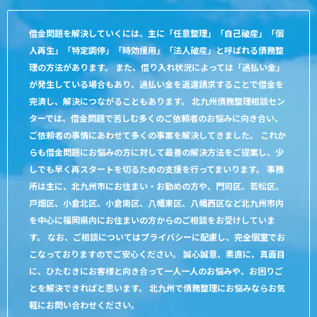
借金問題を解決していくには、主に「任意整理」「自己破産」「個
人再生」「特定調停」「時効援用」「法人破産」と呼ばれる債務整
理の方法があります。 また、借り入れ状況によっては「過払い金」
が発生している場合もあり、過払い金を返還請求することで借金を
完済し、解決につながることもあります。 北九州債務整理相談セン
ターでは、借金問題で苦しむ多くのご依頼者のお悩みに向き合い、
ご依頼者の事情にあわせて多くの事案を解決してきました。 これか
らも借金問題にお悩みの方に対して最善の解決方法をご提案し、少
しでも早く再スタートを切るための支援を行ってまいります。 事務
所は主に、北九州市にお住まい・お勤めの方や、門司区、若松区、
戸畑区、小倉北区、小倉南区、八幡東区、八幡西区など北九州市内
を中心に福岡県内にお住まいの方からのご相談をお受けしていま
す。 なお、ご相談についてはプライバシーに配慮し、完全個室でお
こなっておりますのでご安心ください。 誠心誠意、素直に、真面目
に、ひたむきにお客様と向き合って一人一人のお悩みや、お困りご
とを解決できればと思います。 北九州で債務整理にお悩みならお気
軽にお問い合わせください。