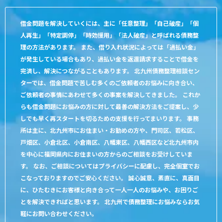
借金問題を解決していくには、主に「任意整理」「自己破産」「個
人再生」「特定調停」「時効援用」「法人破産」と呼ばれる債務整
理の方法があります。 また、借り入れ状況によっては「過払い金」
が発生している場合もあり、過払い金を返還請求することで借金を
完済し、解決につながることもあります。 北九州債務整理相談セン
ターでは、借金問題で苦しむ多くのご依頼者のお悩みに向き合い、
ご依頼者の事情にあわせて多くの事案を解決してきました。 これか
らも借金問題にお悩みの方に対して最善の解決方法をご提案し、少
しでも早く再スタートを切るための支援を行ってまいります。 事務
所は主に、北九州市にお住まい・お勤めの方や、門司区、若松区、
戸畑区、小倉北区、小倉南区、八幡東区、八幡西区など北九州市内
を中心に福岡県内にお住まいの方からのご相談をお受けしていま
す。 なお、ご相談についてはプライバシーに配慮し、完全個室でお
こなっておりますのでご安心ください。 誠心誠意、素直に、真面目
に、ひたむきにお客様と向き合って一人一人のお悩みや、お困りご
とを解決できればと思います。 北九州で債務整理にお悩みならお気
軽にお問い合わせください。