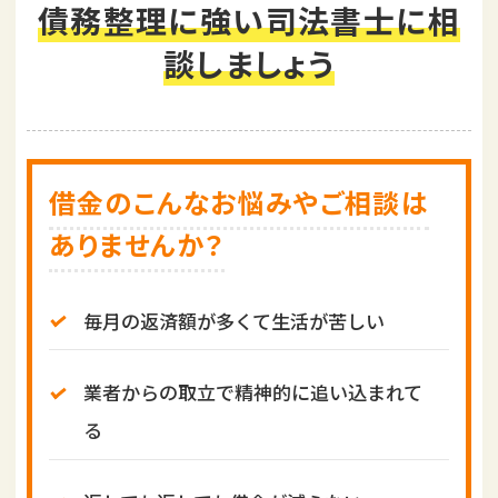
債務整理に強い司法書士に相
i
o
談しましょう
n
借金のこんなお悩みやご相談は
ありませんか？
毎月の返済額が多くて生活が苦しい
業者からの取立で精神的に追い込まれて
る