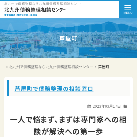
北九州で債務整理なら北九州債務整理相談センターのカテゴリー（対応エリア） 芦屋町をご紹介
t
o
g
g
芦屋町
l
e
北九州で債務整理なら北九州債務整理相談センター
芦屋町
n
a
芦屋町で債務整理の相談窓口
v
i
2023年03月17日
g
一人で悩まず、まずは専門家への相
a
談が解決への第一歩
t